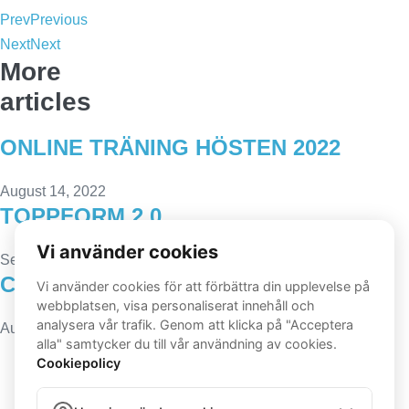
Prev
Previous
Next
Next
More
articles
ONLINE TRÄNING HÖSTEN 2022
August 14, 2022
TOPPFORM 2.0
September 22, 2021
CARDIO STYRKA 1#
August 7, 2021
Oscar Jöback Wellness | Svarvargatan 7 Lgh 1602, 112 49 Stockholm,
Sverige | Phone: 0735-051051 | Email: oscarjobackwellness@gmail.com |
BID: 750911-5940